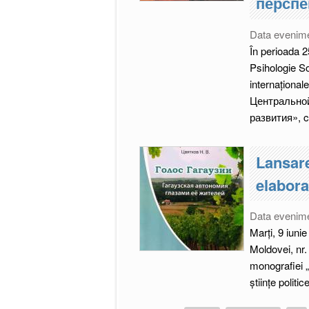
перспе
Data evenim
În perioada 2
Psihologie Soc
internațion
Центральной
развития», ca
Lansar
elabora
Pagini
Data evenim
Marți, 9 iuni
Moldovei, nr.
monografiei 
științe politice