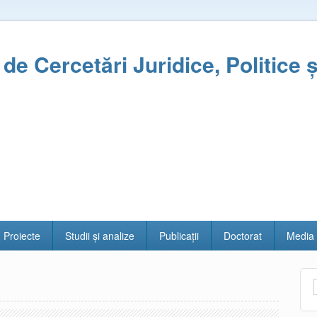
l de Cercetări Juridice, Politice 
Proiecte
Studii și analize
Publicații
Doctorat
Media