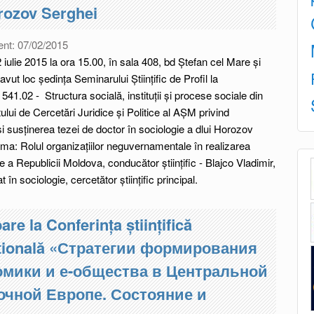
rozov Serghei
ent:
07/02/2015
 iulie 2015 la ora 15.00, în sala 408, bd Ștefan cel Mare și
a avut loc ședința Seminarului Științific de Profil la
 541.02 - Structura socială, instituții și procese sociale din
tului de Cercetări Juridice și Politice al AȘM privind
 susținerea tezei de doctor în sociologie a dlui Horozov
ma: Rolul organizațiilor neguvernamentale în realizarea
ale a Republicii Moldova, conducător științific - Blajco Vladimir,
at în sociologie, cercetător științific principal.
are la Conferința științifică
ațională «Стратегии формирования
омики и е-общества в Центральной
очной Европе. Состояние и