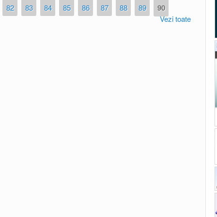
82
83
84
85
86
87
88
89
90
Vezi toate