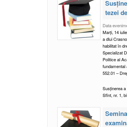
Susţine
tezei d
Data evenim
Marți, 14 iuli
a dlui Crasno
habilitat în d
Specializat D
Politice al Ac
fundamental a
552.01 – Drep
Susţinerea a 
Sfînt, nr. 1, b
Seminar
examina