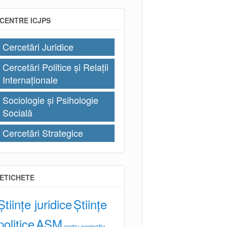
CENTRE ICJPS
Cercetări Juridice
Cercetări Politice și Relații
Internaționale
Sociologie și Psihologie
Socială
Cercetări Strategice
ETICHETE
Științe juridice
Științe
politice
AȘM
cadru normativ