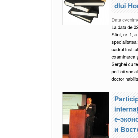
dlui Ho
Data evenim
La data de 02
Sfînt, nr. 1, 
specialitatea:
cadrul Institu
examinarea și
Serghei cu te
politicii soci
doctor habilit
Particip
intern
е-экон
и Вост