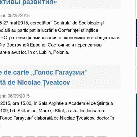
ктивы развития»
ent:
05/25/2015
5-27 mai 2015, cercetătorii Centrului de Sociologie și
ială au participat la lucrările Conferinței științifice
ale «Стратегии формирования е-экономики и е-общества в
 и Восточной Европе. Состояние и перспективы
re a avut loc în or. Lublin, Polonia.
e de carte „Голос Гагаузии”
tă de Nicolae Țveatcov
ent:
06/09/2015
e 2015, ora 15.00, în Sala Argintie a Academiei de Științe a
 109, bd. Ștefan cel Mare și Sfînt, a avut loc lansarea
„Голос Гагаузии” elaborată de Nicolae Țveatcov, doctor în
.