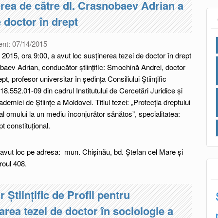
rea de către dl. Crasnobaev Adrian a
e doctor în drept
ent:
07/14/2015
e 2015, ora 9:00, a avut loc susţinerea tezei de doctor în drept
baev Adrian, conducător ştiinţific: Smochină Andrei, doctor
rept, profesor universitar în ședința Consiliului Științific
18.552.01-09 din cadrul Institutului de Cercetări Juridice și
ademiei de Științe a Moldovei. Titlul tezei: „Protecția dreptului
l omului la un mediu înconjurător sănătos”, specialitatea:
t constituțional.
avut loc pe adresa: mun. Chişinău, bd. Ştefan cel Mare şi
iroul 408.
 Științific de Profil pentru
rea tezei de doctor în sociologie a