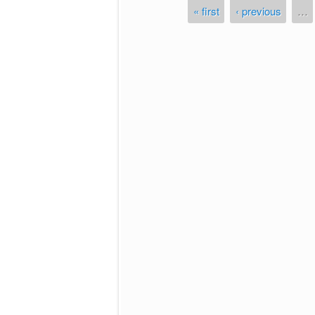
« first
‹ previous
…