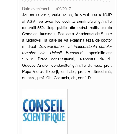
Data eveniment:
11/09/2017
Joi, 09.11.2017, orele 14.00, în biroul 308 al ICJP
al AȘM, va avea loc ședința seminarului științific
de profil 552. Drept public, din cadrul Institutului de
Cercetări Juridice şi Politice al Academiei de Ştiințe
a Moldovei, la care se va examina teza de doctor
în drept „
Suveranitatea și independența statelor
membre ale Uniunii Europene
”, specialitatea:
552.01 Drept constituțional, elaborată de dl.
Guceac Andrei, conducător științific dr. hab., prof.
Popa Victor. Experți; dr. hab., prof. A. Smochină,
dr. hab., prof. Gh. Costachi, dr., conf. D.