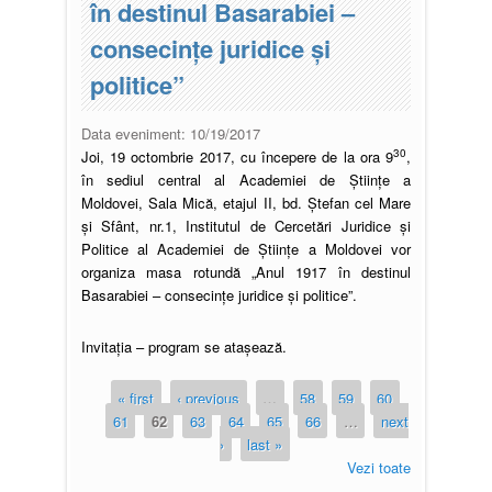
în destinul Basarabiei –
consecințe juridice și
politice”
Data eveniment:
10/19/2017
30
Joi, 19 octombrie 2017, cu începere de la ora 9
,
în sediul central al Academiei de Științe a
Moldovei, Sala Mică, etajul II, bd. Ștefan cel Mare
și Sfânt, nr.1, Institutul de Cercetări Juridice și
Politice al Academiei de Științe a Moldovei vor
organiza masa rotundă „Anul 1917 în destinul
Basarabiei – consecințe juridice și politice”.
Invitația – program se atașează.
« first
‹ previous
…
58
59
60
61
62
63
64
65
66
…
next
›
last »
Vezi toate