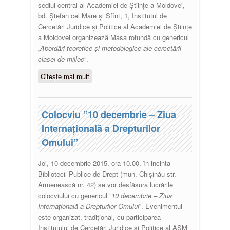
sediul central al Academiei de Științe a Moldovei,
bd. Ștefan cel Mare și Sfînt, 1, Institutul de
Cercetări Juridice și Politice al Academiei de Științe
a Moldovei organizează Masa rotundă cu genericul
„
Abordări teoretice și metodologice ale cercetării
clasei de mijloc
”.
Citește mai mult
despre Masă rotundă „Abordări
teoretice și metodologice ale
cercetării clasei de mijloc”
Colocviu ”10 decembrie – Ziua
Internațională a Drepturilor
Omului”
Joi, 10 decembrie 2015, ora 10.00, în incinta
Bibliotecii Publice de Drept (mun. Chișinău str.
Armenească nr. 42) se vor desfășura lucrările
colocviului cu genericul ”
10 decembrie – Ziua
Internațională a Drepturilor Omului
”. Evenimentul
este organizat, tradițional, cu participarea
Institutului de Cercetări Juridice și Politice al AȘM