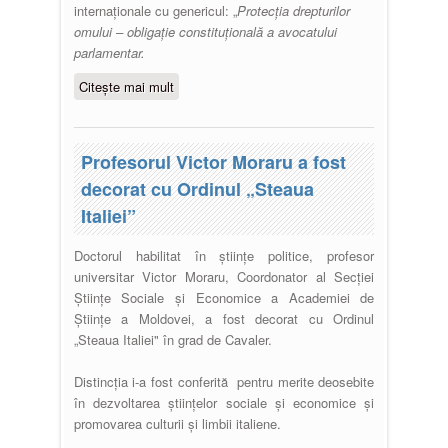
internaţionale cu genericul: „
Protecţia drepturilor
omului – obligaţie constituţională a avocatului
parlamentar.
Citește mai mult
despre Conferinţa ştiinţifică
internaţională ”Protecţia drepturilor
omului – obligaţie constituţională a
avocatului parlamentar. In
Profesorul Victor Moraru a fost
memoriam Alexei Potângă - primul
decorat cu Ordinul „Steaua
director al Centrului pentru
Italiei”
Drepturile Omului din Republica
Moldova”
Doctorul habilitat în ştiinţe politice, profesor
universitar Victor Moraru, Coordonator al Secţiei
Ştiinţe Sociale şi Economice a Academiei de
Ştiinţe a Moldovei, a fost decorat cu Ordinul
„Steaua Italiei" în grad de Cavaler.
Distincţia i-a fost conferită pentru merite deosebite
în dezvoltarea ştiinţelor sociale şi economice şi
promovarea culturii şi limbii italiene.