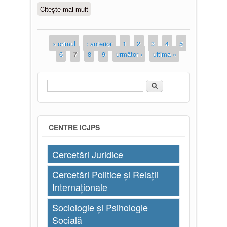
Citește mai mult
despre Profesorul Victor Moraru a
fost decorat cu Ordinul „Steaua
Italiei”
« primul
‹ anterior
1
2
3
4
5
Pagini
6
7
8
9
următor ›
ultima »
Căutare
Formular de căutare
CENTRE ICJPS
Cercetări Juridice
Cercetări Politice și Relații
Internaționale
Sociologie și Psihologie
Socială