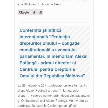
și a Bibliotecii Publice de Drept
.
Citește mai mult
despre Colocviu ”10 decembrie –
Ziua Internațională a Drepturilor
Omului”
Conferinţa ştiinţifică
internaţională ”Protecţia
drepturilor omului – obligaţie
constituţională a avocatului
parlamentar. In memoriam Alexei
Potângă - primul director al
Centrului pentru Drepturile
Omului din Republica Moldova”
La 26 noiembrie 2011 profesorul universitar, dr. în
drept Alexei Potângă a trecut în lumea celor
drepţi.
În vederea comemorării decesului savantului
şi Ombudsman-ului
Alexei Potângă, Vă invităm să
participaţi la lucrările Conferinţei ştiinţifice