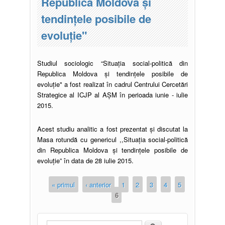
Republica Moldova şi
tendințele posibile de
evoluţie"
Studiul sociologic “Situaţia social-politică din
Republica Moldova şi tendințele posibile de
evoluţie" a fost realizat în cadrul Centrului Cercetări
Strategice al ICJP al AȘM în perioada iunie - iulie
2015.
Acest studiu analitic a fost prezentat și discutat la
Masa rotundă cu genericul ,,Situaţia social-politică
din Republica Moldova şi tendinţele posibile de
evoluție” în data de 28 iulie 2015.
« primul
‹ anterior
1
2
3
4
5
6
Căutare