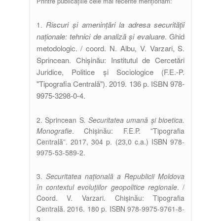
Printre publicațiile cele mai recente menționăm:
Riscuri și amenințări la adresa securității
1.
naționale: tehnici de analiză și evaluare
. Ghid
metodologic. / coord. N. Albu, V. Varzari, S.
Sprincean. Chișinău: Institutul de Cercetări
Juridice, Politice şi Sociologice (F.E.-P.
"Tipografia Centrală"). 2019. 136 p. ISBN 978-
9975-3298-0-4.
2. Sprincean S
. Securitatea umană și bioetica.
Monografie
. Chișinău: F.E.P. ”Tipografia
Centrală”. 2017, 304 p. (23,0 c.a.) ISBN 978-
9975-53-589-2.
3.
Securitatea națională a Republicii Moldova
în contextul evoluțiilor geopolitice regionale
. /
Coord. V. Varzari. Chișinău: Tipografia
Centrală. 2016. 180 p. ISBN 978-9975-9761-8-
3.