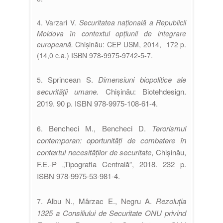
4. Varzari V.
Securitatea națională a Republicii
Moldova în contextul opțiunii de integrare
europeană.
Chișinău: CEP USM, 2014, 172 p.
(14,0 c.a.) ISBN 978-9975-9742-5-7.
Sprincean S.
Dimensiuni biopolitice ale
5.
securităţii umane.
Chişinău: Biotehdesign.
2019. 90 p. ISBN 978-9975-108-61-4.
Bencheci M., Bencheci D.
Terorismul
6.
contemporan: oportunităţi de combatere în
contextul necesităților de securitate
, Chişinău,
F.E.-P „Tipografia Centrală”, 2018. 232 p.
ISBN 978-9975-53-981-4.
Albu N., Mârzac E., Negru A.
Rezoluţia
7.
1325 a Consiliului de Securitate ONU privind