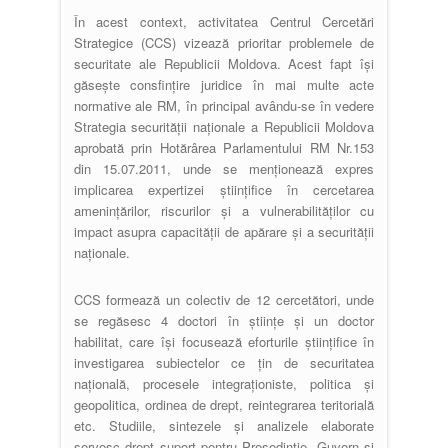
În acest context, activitatea Centrul Cercetări
Strategice (CCS) vizează prioritar problemele de
securitate ale Republicii Moldova. Acest fapt își
găsește consfințire juridice în mai multe acte
normative ale RM, în principal avându-se în vedere
Strategia securității naționale a Republicii Moldova
aprobată prin Hotărârea Parlamentului RM Nr.153
din 15.07.2011, unde se menționează expres
implicarea expertizei științifice în cercetarea
amenințărilor, riscurilor și a vulnerabilităților cu
impact asupra capacității de apărare și a securității
naționale.
CCS formează un colectiv de 12 cercetători, unde
se regăsesc 4 doctori în științe și un doctor
habilitat, care își focusează eforturile științifice în
investigarea subiectelor ce țin de securitatea
națională, procesele integraționiste, politica și
geopolitica, ordinea de drept, reintegrarea teritorială
etc. Studiile, sintezele și analizele elaborate
servesc drept suport pentru Președinție, Guvern și