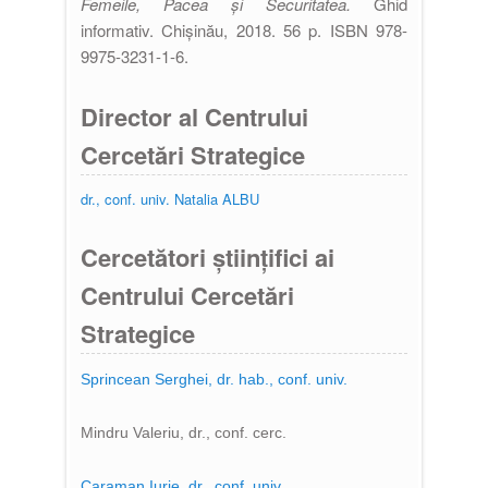
Femeile, Pacea şi Securitatea.
Ghid
informativ. Chișinău, 2018. 56 p. ISBN 978-
9975-3231-1-6.
Director al Centrului
Cercetări Strategice
dr., conf. univ. Natalia ALBU
Cercetători științifici ai
Centrului Cercetări
Strategice
Sprincean Serghei, dr. hab., conf. univ.
Mindru Valeriu
, dr., conf. cerc.
Caraman Iurie
, dr., conf. univ.